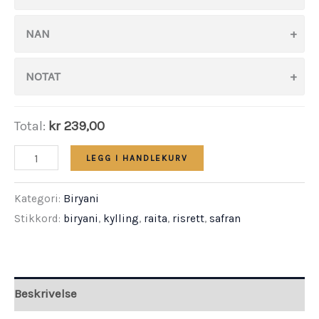
NAN
NOTAT
Total:
kr 239,00
Chicken
LEGG I HANDLEKURV
Biryani
Kategori:
Biryani
antall
Stikkord:
biryani
,
kylling
,
raita
,
risrett
,
safran
Beskrivelse