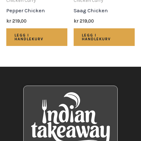
Chicken Curry
Chicken Curry
Pepper Chicken
Saag Chicken
kr
219,00
kr
219,00
LEGG I
LEGG I
HANDLEKURV
HANDLEKURV