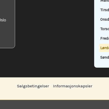
Mand
Tirs
Onsd
Oslo
Tors
Fred
Lørd
Sønd
Salgsbetingelser
Informasjonskapsler