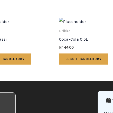
Drikke
assi
Coca-Cola 0,5L
kr
44,00
I HANDLEKURV
LEGG I HANDLEKURV
🛍️