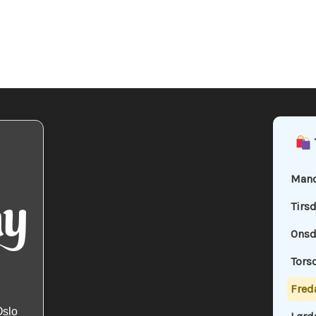
Mand
Tirs
Onsd
Tors
Fred
Oslo