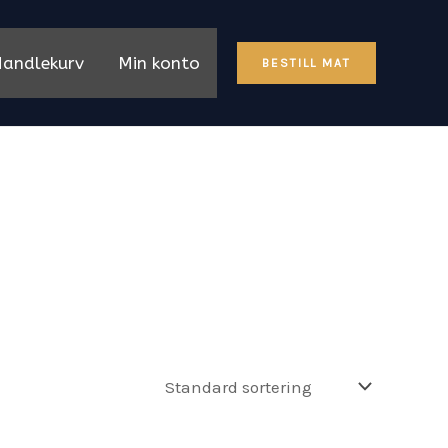
andlekurv
Min konto
BESTILL MAT