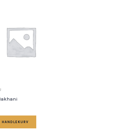
U
Makhani
I HANDLEKURV