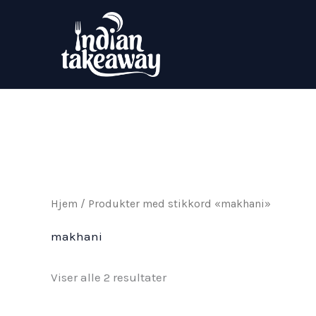
Hopp
rett
til
innholdet
Hjem
/ Produkter med stikkord «makhani»
makhani
Viser alle 2 resultater