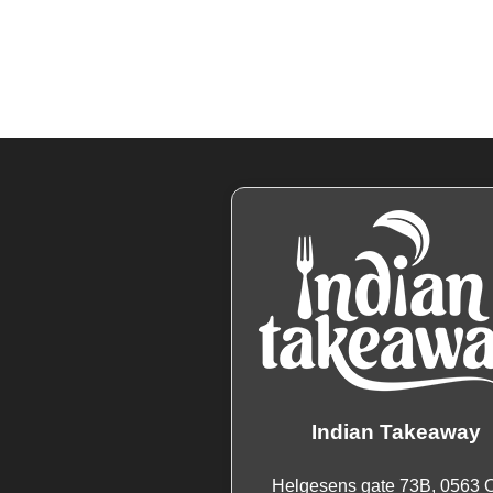
Indian Takeaway
Helgesens gate 73B, 0563 